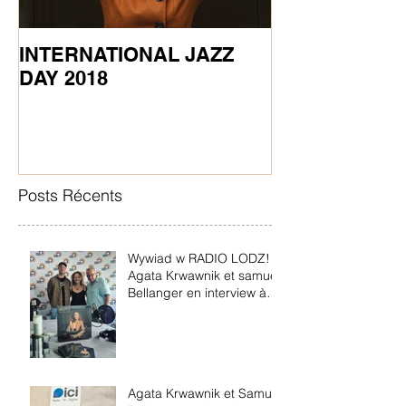
INTERNATIONAL JAZZ
STAGE DE CH
DAY 2018
AGATA
Posts Récents
Wywiad w RADIO LODZ!
Agata Krwawnik et samuel
Bellanger en interview à
Radio Lodz en Pologne!
Agata Krwawnik et Samuel