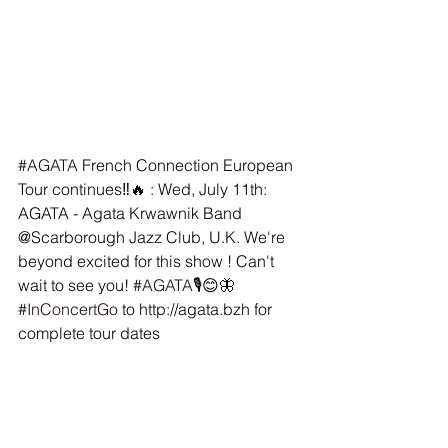
#AGATA
 French Connection European 
Tour continues‼️🔥 : Wed, July 11th: 
AGATA - Agata Krwawnik Band 
@Scarborough Jazz Club, U.K. We're 
beyond excited for this show ! Can't 
wait to see you! 
#AGATA
🎙😊🦋 
#InConcertGo
 to http://agata.bzh for 
complete tour dates