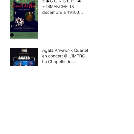
✨🎄C O N C E R T🎄
✨DIMANCHE 18
décembre à 19h00
@Noktambül !!!
Agata Krwawnik Quartet
en concert @ L'IMPRO ,
La Chapelle des
Fougeretz
Lafrançaise. Avec son
quartet Agata Krwawnik
sera en concert à L’Art du
Temps, le 18 août.
Archives