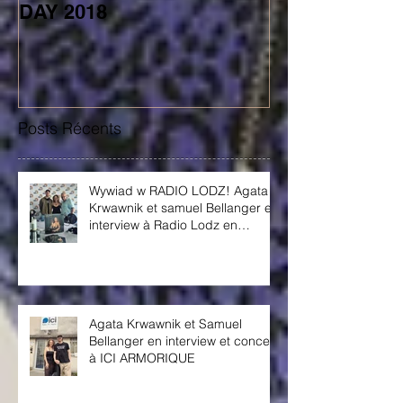
INTERNATIONAL JAZZ
STAGE DE CH
DAY 2018
AGATA
Posts Récents
Wywiad w RADIO LODZ! Agata
Krwawnik et samuel Bellanger en
interview à Radio Lodz en
Pologne!
Agata Krwawnik et Samuel
Bellanger en interview et concert
à ICI ARMORIQUE