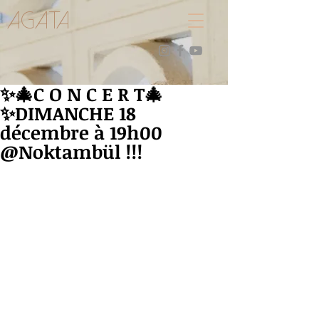
AGATA
✨🎄C O N C E R T🎄
✨DIMANCHE 18
décembre à 19h00
@Noktambül !!!