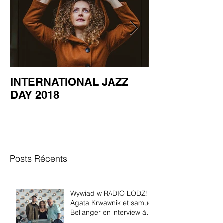
INTERNATIONAL JAZZ
STAGE DE CH
DAY 2018
AGATA
Posts Récents
Wywiad w RADIO LODZ!
Agata Krwawnik et samuel
Bellanger en interview à
Radio Lodz en Pologne!