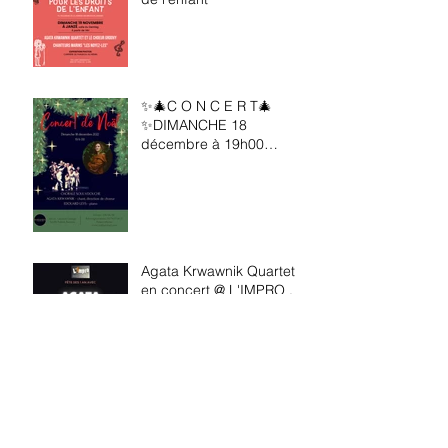
✨🎄C O N C E R T🎄
✨DIMANCHE 18
décembre à 19h00
@Noktambül !!!
Agata Krwawnik Quartet
en concert @ L'IMPRO ,
La Chapelle des
Fougeretz
Lafrançaise. Avec son